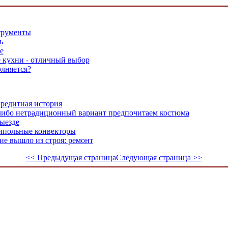
струменты
ь
e
 кухни - отличный выбор
олняется?
редитная история
либо нетрадиционный вариант предпочитаем костюма
ыезде
ипольные конвекторы
ие вышло из строя: ремонт
<< Предыдущая страница
Следующая страница >>