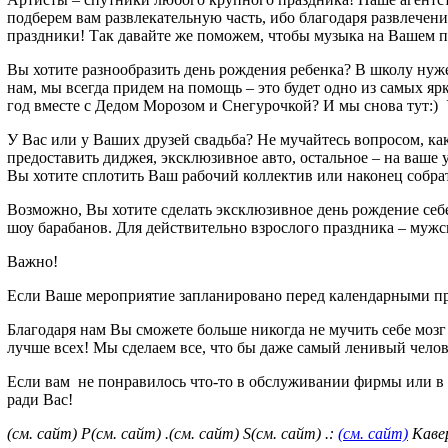
подберем вам развлекательную часть, ибо благодаря развлечени
праздники! Так давайте же поможем, чтобы музыка на Вашем п
Вы хотите разнообразить день рождения ребенка? В школу нуже
нам, мы всегда придем на помощь – это будет одно из самых я
год вместе с Дедом Морозом и Снегурочкой? И мы снова тут:)
У Вас или у Ваших друзей свадьба? Не мучайтесь вопросом, как
предоставить диджея, эксклюзивное авто, остальное – на ваше 
Вы хотите сплотить Ваш рабочий коллектив или наконец собра
Возможно, Вы хотите сделать эксклюзивное день рождение себ
шоу барабанов. Для действительно взрослого праздника – мужс
Важно!
Если Ваше мероприятие запланировано перед календарными праз
Благодаря нам Вы сможете больше никогда не мучить себе мозг 
лучше всех! Мы сделаем все, что бы даже самый ленивый челов
Если вам не понравилось что-то в обслуживании фирмы или в 
ради Вас!
(см. сайт) P
(см. сайт) .
(см. сайт) S
(см. сайт) .:
(см. сайт)
Кавер