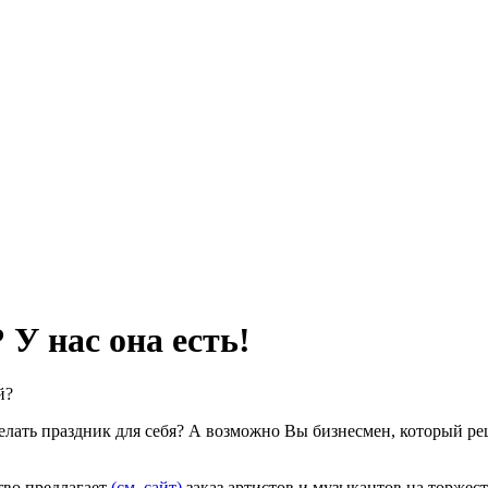
У нас она есть!
й?
лать праздник для себя? А возможно Вы бизнесмен, который реш
тво предлагает
(см. сайт)
заказ артистов и музыкантов на торжес