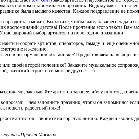
ям в основном и запоминается праздник. Ведь музыка – это очень
разднике была высшего качества! Каждое поздравление не похож
н праздник, а может, Вы хотите, чтобы выпуск вашего чада из 
рких воспоминаний детства! После прочтения этого текста Вам з
 У нас широкий выбор артистов на новогодние праздники!
 найти и собрать артистов, операторов, тамаду и еще очень мно
усмотрение и желание!
ть его в неформальной обстановке? Предоставляем на выбор сце
е или своей второй половинке? Закажите музыкальное сопровожд
кой, женский стриптиз и многое другое… :)
дниками, заказывайте артистов заранее, ибо у них тогда очень 
вопросами – чем заполнить праздник, чтобы он запомнился если 
ек пошел в радостный пляс!
работе артистов – звоните на горячую линию. Каждый звонок д
 группа «Проект Москва»