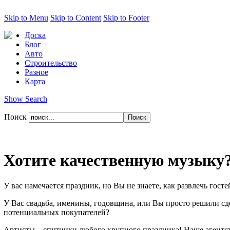
Skip to Menu
Skip to Content
Skip to Footer
Доска
Блог
Авто
Строительство
Разное
Карта
Show Search
Поиск
Хотите качественную музыку? 
У вас намечается праздник, но Вы не знаете, как развлечь госте
У Вас свадьба, именины, годовщина, или Вы просто решили сде
потенциальных покупателей?
Артисты – спутники любого крупного праздника! Наше агентс