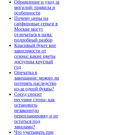
Обрамление и уход за
могилой: правила и
особенности
Почему цены на
сапфировые серьги в
Москве могут
отличаться в разы:
подробный разбор
Красивый букет вне
зависимости от
сезона: какие цветы
доступны круглый
год
Опечатка в
завещании: можно ли
потерять наследство
из-за одной буквы?
Сосед сносит
несущие стены: как
остановить
незаконную
перепланировку и не
остаться под
завалами?
Что учитывать при