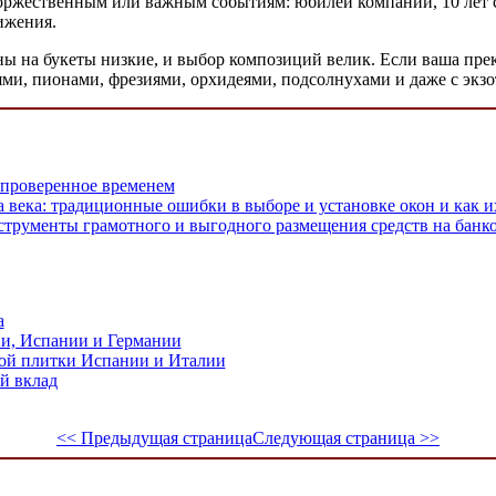
торжественным или важным событиям: юбилей компании, 10 лет 
ижения.
ены на букеты низкие, и выбор композиций велик. Если ваша пре
иями, пионами, фрезиями, орхидеями, подсолнухами и даже с экз
, проверенное временем
 века: традиционные ошибки в выборе и установке окон и как и
трументы грамотного и выгодного размещения средств на банко
а
ии, Испании и Германии
ой плитки Испании и Италии
й вклад
<< Предыдущая страница
Следующая страница >>