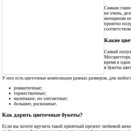
Самым главны
не очень, де
женщинам нез
приятно полу
соответствов
Какие цве
Самый популя
Мосцветторг,
время в один
в букеты цве
У них есть цветочные композиции разных размеров, для любого
романтичные;
торжественные;
маленькие, но элегантные;
большие, роскошные.
Как дарить цветочные букеты?
Если вы хотите вручить такой приятный презент любимой женщ