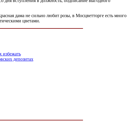
со дня вступления в должность, подписание выгодного
красная дама не сильно любит розы, в Мосцветторге есть много
отическими цветами.
х избежать
вских депозитах