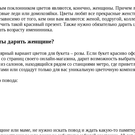
м поклонником цветов являются, конечно, женщины. Причем любо
ловые леди или домохозяйки. Цветы любят все прекрасные женст
ависимо от того, кем они вам являются: женой, подругой, колле
чить такой красивый презент. Также нужно обязательно дарить ц
ать возрасту именинника.
ты дарить женщине?
рный вариант цветов для букета – розы. Если букет красиво офо
 со страниц своего онлайн-магазина, дарит возможность выбрать
 из салонов, находящийся рядом со станциями метро, где прив
тами или создадут только для вас уникальную цветочную компо
 повода:
ине или маме, не нужно искать повод и ждать какую-то памятн