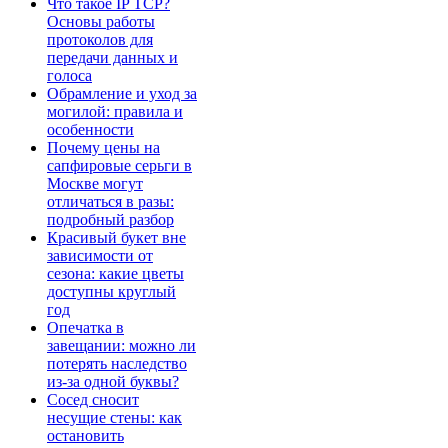
Что такое IP TCP?
Основы работы
протоколов для
передачи данных и
голоса
Обрамление и уход за
могилой: правила и
особенности
Почему цены на
сапфировые серьги в
Москве могут
отличаться в разы:
подробный разбор
Красивый букет вне
зависимости от
сезона: какие цветы
доступны круглый
год
Опечатка в
завещании: можно ли
потерять наследство
из-за одной буквы?
Сосед сносит
несущие стены: как
остановить