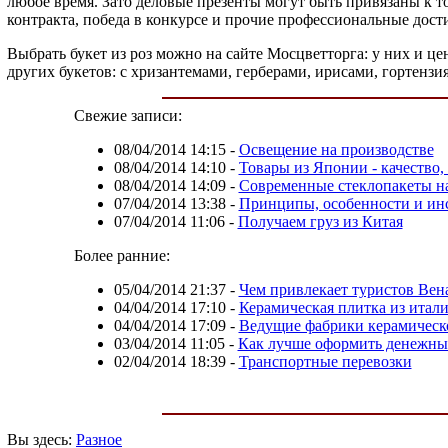
любое время. Зато деловые презенты могут быть привязаны к 
контракта, победа в конкурсе и прочие профессиональные дост
Выбрать букет из роз можно на сайте Мосцветторга: у них и ц
других букетов: с хризантемами, герберами, ирисами, гортенз
Свежие записи:
08/04/2014 14:15
-
Освещение на производстве
08/04/2014 14:10
-
Товары из Японии - качество
08/04/2014 14:09
-
Современные стеклопакеты на
07/04/2014 13:38
-
Принципы, особенности и инс
07/04/2014 11:06
-
Получаем груз из Китая
Более ранние:
05/04/2014 21:37
-
Чем привлекает туристов Вен
04/04/2014 17:10
-
Керамическая плитка из итал
04/04/2014 17:09
-
Ведущие фабрики керамическ
03/04/2014 11:05
-
Как лучше оформить денежны
02/04/2014 18:39
-
Транспортные перевозки
Вы здесь:
Разное