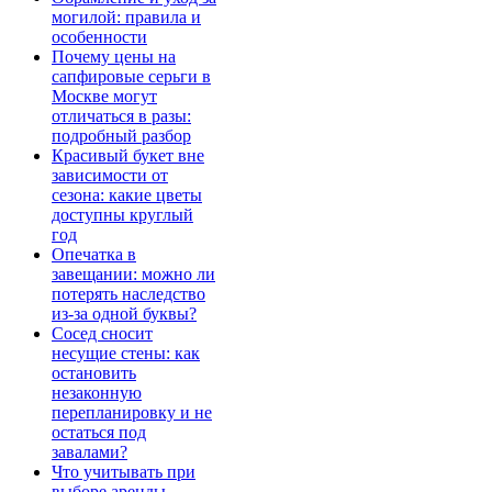
могилой: правила и
особенности
Почему цены на
сапфировые серьги в
Москве могут
отличаться в разы:
подробный разбор
Красивый букет вне
зависимости от
сезона: какие цветы
доступны круглый
год
Опечатка в
завещании: можно ли
потерять наследство
из-за одной буквы?
Сосед сносит
несущие стены: как
остановить
незаконную
перепланировку и не
остаться под
завалами?
Что учитывать при
выборе аренды