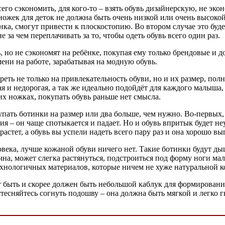
сего сэкономить, для кого-то – взять обувь дизайнерскую, не эк
ножек для деток не должна быть очень низкой или очень высокой
а, смогут привести к плоскостопию. Во втором случае это будет
 за чем переплачивать за то, чтобы одеть обувь всего один раз.
 но не сэкономят на ребёнке, покупая ему только брендовые и 
мени на работе, зарабатывая на модную обувь.
ть не только на привлекательность обуви, но и их размер, полн
ая и недорогая, а так же идеально подойдёт для каждого малыша
оих ножках, покупать обувь раньше нет смысла.
пать ботинки на размер или два больше, чем нужно. Во-первых, н
ия – он чаще спотыкается и падает. Но и обувь впритык будет н
тет, а обувь вы успели надеть всего пару раз и она хорошо выг
еловека, лучше кожаной обуви ничего нет. Такие ботинки будут д
на, может слегка растянуться, подстроиться под форму ноги мал
хнологичных материалов, которые ничем не хуже натуральной к
ет быть и скорее должен быть небольшой каблук для формирован
тесняйтесь согнуть подошву – она должна быть мягкой и легко г