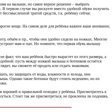
ономя на малыше, но самое верное решение – выбрать
. В первом случае вы рискуете вместо удобной обуви получить
 бессмысленной тратой средств, т.к. ребёнку сейчас
дорогие вещи. На самом деле для ребёнка важнее ваше внимание,
оту, объём и пр., чтобы они удобно сидели на ножках. Многие
, устроит мам и пап. Но помните, что первая обувь малышу
е факт, что ваш ребёнок быстро вырастет из этого размера, а
еудобной: пусть между ножкой малыша и ботинком остаётся
лядит, вы сможете её продать или отдать знакомым.
ышать, но защищать от воды, влажности и холода, они
ыша. Однако такие ботинки будут стоить недешево, но их
ожи.
ия хорошей и правильной походки у ребёнка. Присмотритесь к
нуться. Стоит так же присмотреться, не проклеена ли подошва,