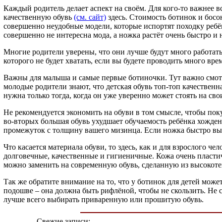
Каждый родитель делает аспект на своём. Для кого-то важнее в
качественную обувь
(см. сайт)
здесь. Стоимость ботинок и босо
совершенно неудобные модели, которые испортят походку ребёнк
совершенно не интересна мода, а ножка растёт очень быстро и не
Многие родители уверены, что они лучше будут много работать,
которого не будет хватать, если вы будете проводить много вре
Важны для малыша и самые первые ботиночки. Тут важно смотре
молодые родители знают, что детская обувь топ-топ качественн
нужна только тогда, когда он уже уверенно может стоять на св
Не рекомендуется экономить на обуви в том смысле, чтобы поку
во-вторых большая обувь ухудшает обучаемость ребёнка хожден
промежуток с толщину вашего мизинца. Если ножка быстро вырас
Что касается материала обуви, то здесь, как и для взрослого ч
долговечные, качественные и гигиеничные. Кожа очень пластич
можно заменить на современную обувь, сделанную из высокоте
Так же обратите внимание на то, что у ботинок для детей мож
подошве – она должна быть рифлёной, чтобы не скользить. Не с
лучше всего выбирать приваренную или прошитую обувь.
Свежие записи: