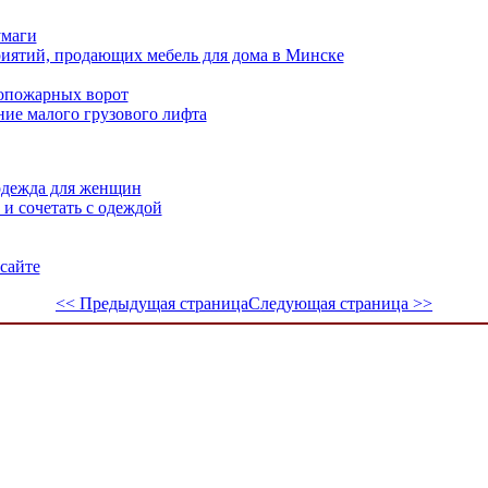
умаги
риятий, продающих мебель для дома в Минске
вопожарных ворот
ние малого грузового лифта
одежда для женщин
и сочетать с одеждой
сайте
<< Предыдущая страница
Следующая страница >>