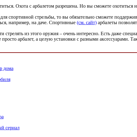
титься. Охота с арбалетом разрешена. Но вы сможете охотиться н
т для спортивной стрельбы, то вы обязательно сможете поддержи
ться, например, на даче. Спортивные
(см. сайт)
арбалеты позволят 
и стрелять из этого оружия – очень интересно. Есть даже специ
 просто арбалет, а целую установки с разными аксессуарами. Так
р дома
обиля
ра
й сериал