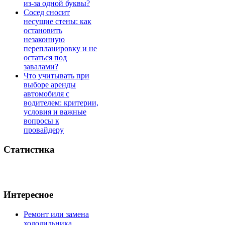
из-за одной буквы?
Сосед сносит
несущие стены: как
остановить
незаконную
перепланировку и не
остаться под
завалами?
Что учитывать при
выборе аренды
автомобиля с
водителем: критерии,
условия и важные
вопросы к
провайдеру
Статистика
Интересное
Ремонт или замена
холодильника