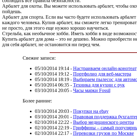
соблюдать все правила безопасности.
Арбалет для охоты. Вы можете использовать арбалет, чтобы охо
пойдешь.
Арбалет для спорта. Если вы часто будете использовать арбале
каждого человека. Купив арбалет, вы сможете легко тренирова
не просто, для этого еще нужно хорошо научиться.
Стрельба, как необычное хобби. Иметь хобби в виде возможност
Купить арбалет для дома – это не дешево. Можно приобрести не
для себя арбалет, не остановится ни перед чем.
Свежие записи:
05/10/2014 19:14
-
Настраиваем онлайн-конотеат
05/10/2014 19:12
-
Портфолио для веб-мастера
05/10/2014 18:19
-
Выбираем пылесос для автом
05/10/2014 06:35
-
Техника для кухни с рук
03/10/2014 20:05
-
Часы марки Fossil
Более ранние:
03/10/2014 20:03
-
Покупки на ebay
03/10/2014 20:01
-
Правовая поддержка бухгалте
02/10/2014 22:22
-
Выбор медицинского центра
02/10/2014 22:19
-
Гриффины – самый популярны
02/10/2014 22:17
-
Перевозки грузов по Москве