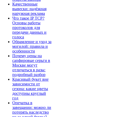
Качественные
вывески: надёжная
наружная реклама
Что такое IP TCP?
Основы работы
протоколов для
передачи данных и
голоса
Обрамление и уход за
могилой: правила и
особенности
Почему цены на
сапфировые серьги в
Москве могут
отличаться в разы:
подробный разбор
Красивый букет вне
зависимости от
сезона: какие цветы
доступны круглый
год
Опечатка в
завещании: можно ли
потерять наследство
из-за одной буквы?