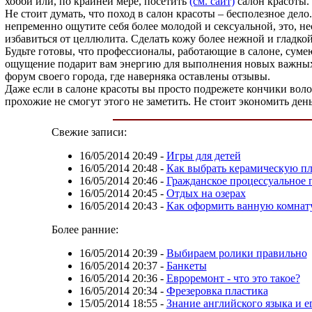
хобби или, по крайней мере, посетить
(см. сайт)
салон красоты.
Не стоит думать, что поход в салон красоты – бесполезное де
непременно ощутите себя более молодой и сексуальной, это, не
избавиться от целлюлита. Сделать кожу более нежной и гладкой
Будьте готовы, что профессионалы, работающие в салоне, сумею
ощущение подарит вам энергию для выполнения новых важных д
форум своего города, где наверняка оставлены отзывы.
Даже если в салоне красоты вы просто подрежете кончики волос
прохожие не смогут этого не заметить. Не стоит экономить день
Свежие записи:
16/05/2014 20:49
-
Игры для детей
16/05/2014 20:48
-
Как выбрать керамическую пл
16/05/2014 20:46
-
Гражданское процессуальное 
16/05/2014 20:45
-
Отдых на озерах
16/05/2014 20:43
-
Как оформить ванную комнат
Более ранние:
16/05/2014 20:39
-
Выбираем ролики правильно
16/05/2014 20:37
-
Банкеты
16/05/2014 20:36
-
Евроремонт - что это такое?
16/05/2014 20:34
-
Фрезеровка пластика
15/05/2014 18:55
-
Знание английского языка и е