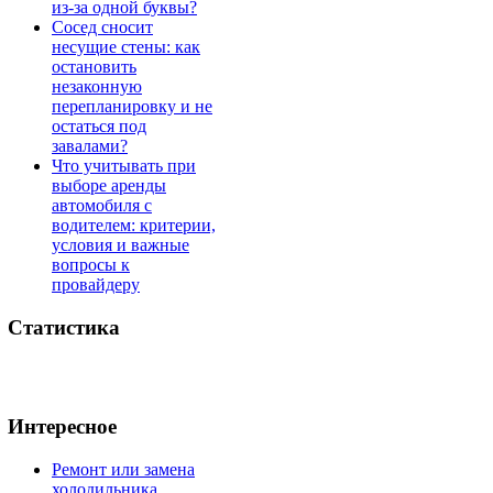
из-за одной буквы?
Сосед сносит
несущие стены: как
остановить
незаконную
перепланировку и не
остаться под
завалами?
Что учитывать при
выборе аренды
автомобиля с
водителем: критерии,
условия и важные
вопросы к
провайдеру
Статистика
Интересное
Ремонт или замена
холодильника