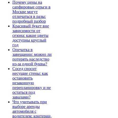
Почему цены на
сапфировые серьги в
Москве могут
отличаться в разы:
подробный разбор
Красивый букет вне
зависимости от
сезона: какие цветы
доступны круглый
год
Опечатка в
завещании: можно ли
потерять наследство
из-за одной буквы?
Сосед сносит
несущие стены: как
остановить
незаконную
перепланировку и не
остаться под
завалами?
Что учитывать при
выборе аренды
автомобиля с
водителем: критерии,