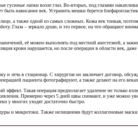
мые гусиные лапки возле глаз. Во-вторых, под глазами накапл
 быть нависание век. Устранить мешки берется блефаропластика
лице, а также одной из самых сложных. Кожа век тонкая, поэтом
оту. Глаза – зеркало души, и это первое, на что обращают вни
граничений, её можно выполнять под местной анестезией, а заж
ляция крови нарушается, но после операции в области век, даже
у и лечь в стационар. С хирургом он заключает договор, обсуж
 операцией пациента фотографируют, а также делают на его веках
 эффект. Такая операция предполагает удаление не только изли
живления. Примерно через 5 дней швы снимают, и уже можно уви
еки у многих уходят достаточно быстро.
уры и микротоки. Также нелишними будут коллагеновые маски. 