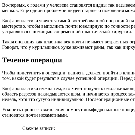
Во-первых, с годами у человека становятся видны так называе
мешков. Ещё одной проблемой людей старшего поколения может
Блефаропластика является самой востребованной операцией на 
мастерство, чтобы выполнить почти ювелирную по точности раб
устраняются с помощью современной пластической хирургии.
Такая операция как пластика век почти не имеет возрастных о
Говорят, что у курильщиков хуже заживают раны, так как цирку
Течение операции
Чтобы приступить к операции, пациент должен прийти в клиник
том, какой будет результат в случае успешной операции. Перед
Блефаропластика нужна тем, кто хочет получить омолаживающий
область разрезов накладываются швы, и начинается процесс за
недель, хотя это сугубо индивидуально. Послеоперационные от
Ускорить процесс заживления помогут лимфодренажные процед
становятся почти незаметными.
Свежие записи: