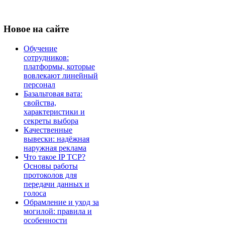
Новое
на сайте
Обучение
сотрудников:
платформы, которые
вовлекают линейный
персонал
Базальтовая вата:
свойства,
характеристики и
секреты выбора
Качественные
вывески: надёжная
наружная реклама
Что такое IP TCP?
Основы работы
протоколов для
передачи данных и
голоса
Обрамление и уход за
могилой: правила и
особенности