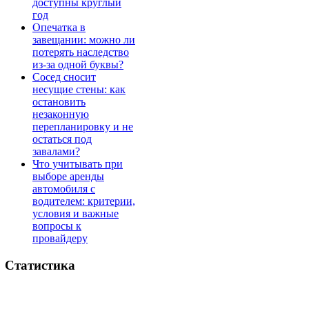
доступны круглый
год
Опечатка в
завещании: можно ли
потерять наследство
из-за одной буквы?
Сосед сносит
несущие стены: как
остановить
незаконную
перепланировку и не
остаться под
завалами?
Что учитывать при
выборе аренды
автомобиля с
водителем: критерии,
условия и важные
вопросы к
провайдеру
Статистика