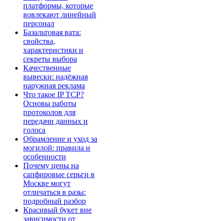
платформы, которые
вовлекают линейный
персонал
Базальтовая вата:
свойства,
характеристики и
секреты выбора
Качественные
вывески: надёжная
наружная реклама
Что такое IP TCP?
Основы работы
протоколов для
передачи данных и
голоса
Обрамление и уход за
могилой: правила и
особенности
Почему цены на
сапфировые серьги в
Москве могут
отличаться в разы:
подробный разбор
Красивый букет вне
зависимости от