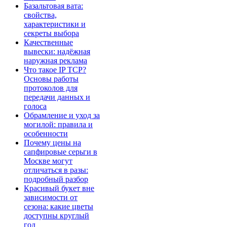
Базальтовая вата:
свойства,
характеристики и
секреты выбора
Качественные
вывески: надёжная
наружная реклама
Что такое IP TCP?
Основы работы
протоколов для
передачи данных и
голоса
Обрамление и уход за
могилой: правила и
особенности
Почему цены на
сапфировые серьги в
Москве могут
отличаться в разы:
подробный разбор
Красивый букет вне
зависимости от
сезона: какие цветы
доступны круглый
год