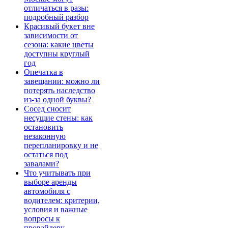
отличаться в разы:
подробный разбор
Красивый букет вне
зависимости от
сезона: какие цветы
доступны круглый
год
Опечатка в
завещании: можно ли
потерять наследство
из-за одной буквы?
Сосед сносит
несущие стены: как
остановить
незаконную
перепланировку и не
остаться под
завалами?
Что учитывать при
выборе аренды
автомобиля с
водителем: критерии,
условия и важные
вопросы к
провайдеру