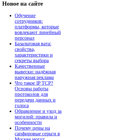
Новое
на сайте
Обучение
сотрудников:
платформы, которые
вовлекают линейный
персонал
Базальтовая вата:
свойства,
характеристики и
секреты выбора
Качественные
вывески: надёжная
наружная реклама
Что такое IP TCP?
Основы работы
протоколов для
передачи данных и
голоса
Обрамление и уход за
могилой: правила и
особенности
Почему цены на
сапфировые серьги в
Москве могут