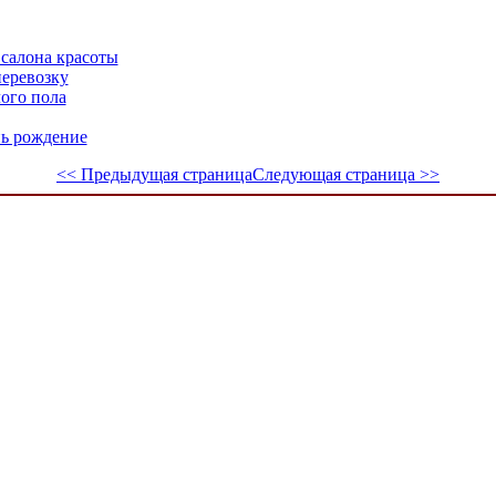
 салона красоты
еревозку
ого пола
нь рождение
<< Предыдущая страница
Следующая страница >>