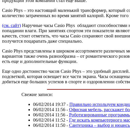
продукции этой компании стал еще выше.
Casio Phys – это настоящий маленький трансформер, который 
количество затраченных во время занятий калорий. Кроме того
(см. сайт)
Наручные часы Casio Phys обладают способностями не
попадании влаги. При занятиях спортом эти показатели являю
качеств, стоит отметить, что часы Casio сохраняют свой внеш
получится поцарапать даже специально.
Casio Phys представлены в широком ассортименте различных 
вариантов также очень разнообразна – от романтического розо
есть еще и дополнительные функции.
Еще одно достоинство часов Casio Phys – это удобный дисплей
подсветкой, которая освещает все части экрана. Часы оснащены
добиться еще больших успехов в спорте и оздоровлении собств
Свежие записи:
06/02/2014 19:37
-
Правильно используем конди
06/02/2014 11:56
-
Офисная мебель, расскажет бо
06/02/2014 11:56
-
Роботизированные программы 
06/02/2014 11:52
-
Где искать компьютерного мас
06/02/2014 11:50
-
Сантехника – выбор и нюанс