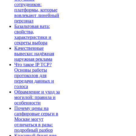
сотрудников:
платформы, которые
вовлекают линейный
персонал
Базальтовая вата:
свойства,
характеристики и
секреты выбора
Качественные
вывески: надёжная
наружная реклама
Что такое IP TCP?
Основы работы
протоколов для
передачи данных и
голоса
Обрамление и уход за
могилой: правила и
особенности
Почему цены на
сапфировые серьги в
Москве могут
отличаться в разы:
подробный разбор
Красивый букет вне