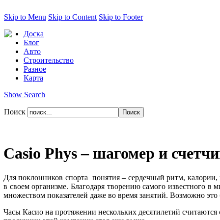
Skip to Menu
Skip to Content
Skip to Footer
Доска
Блог
Авто
Строительство
Разное
Карта
Show Search
Поиск
Casio Phys – шагомер и счетч
Для поклонников спорта понятия – сердечный ритм, калории,
в своем организме. Благодаря творению самого известного в м
множеством показателей даже во время занятий. Возможно это 
Часы Касио на протяжении нескольких десятилетий считаются с