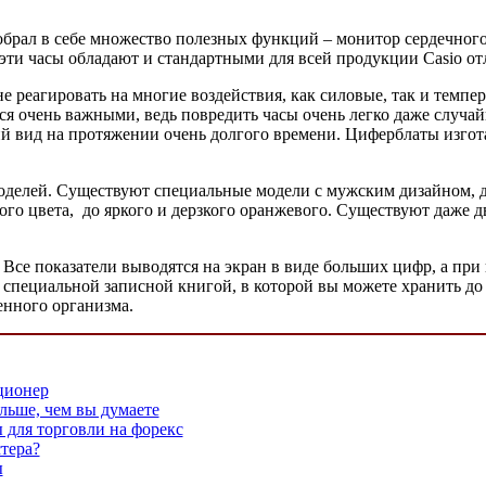
собрал в себе множество полезных функций – монитор сердечног
 эти часы обладают и стандартными для всей продукции Casio о
 реагировать на многие воздействия, как силовые, так и темпе
тся очень важными, ведь повредить часы очень легко даже случ
ний вид на протяжении очень долгого времени. Циферблаты изгот
моделей. Существуют специальные модели с мужским дизайном,
вого цвета, до яркого и дерзкого оранжевого. Существуют даже 
. Все показатели выводятся на экран в виде больших цифр, а пр
 специальной записной книгой, в которой вы можете хранить до 
енного организма.
ционер
льше, чем вы думаете
для торговли на форекс
тера?
ы