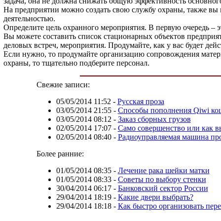
задача, она не должна снижать общую эффективность основног
На предприятии можно создать свою службу охраны, также вы 
деятельностью.
Определите цель охранного мероприятия. В первую очередь – 
Вы можете составить список стационарных объектов предприят
деловых встреч, мероприятия. Продумайте, как у вас будет дей
Если нужно, то продумайте организацию сопровождения матери
охраны, то тщательно подберите персонал.
Свежие записи:
05/05/2014 11:52
-
Русская проза
03/05/2014 21:55
-
Способы пополнения Qiwi ко
03/05/2014 08:12
-
Заказ сборных грузов
02/05/2014 17:07
-
Само совершенство или как в
02/05/2014 08:40
-
Радиоуправляемая машина про
Более ранние:
01/05/2014 08:35
-
Лечение рака шейки матки
01/05/2014 08:33
-
Советы по выбору стенки
30/04/2014 06:17
-
Банковский сектор России
29/04/2014 18:19
-
Какие двери выбрать?
29/04/2014 18:18
-
Как быстро организовать пере