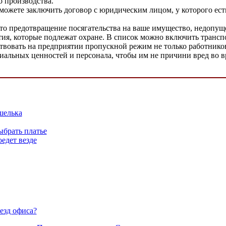
о производства.
можете заключить договор с юридическим лицом, у которого ест
это предотвращение посягательства на ваше имущество, недопущ
ия, которые подлежат охране. В список можно включить трансп
ствовать на предприятии пропускной режим не только работников
альных ценностей и персонала, чтобы им не причини вред во в
шелька
ыбрать платье
едет везде
езд офиса?