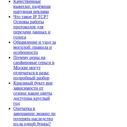
Качественные
вывески: надёжная
наружная реклама
Что такое IP TCP?
Основы работы
протоколов для
передачи данных и
голоса
Обрамление и уход за
могилой: правила и
особенности
Почему цены на
сапфировые серьги в
Москве могут
отличаться в разы:
подробный разбор
Красивый букет вне
зависимости от
сезона: какие цветы
доступны круглый
год
Опечатка в
завещании: можно ли
потерять наследство
из-за одной буквы?