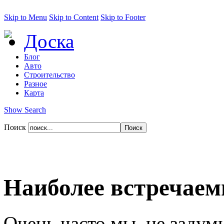
Skip to Menu
Skip to Content
Skip to Footer
Доска
Блог
Авто
Строительство
Разное
Карта
Show Search
Поиск
Наиболее встречае
Очень часто мы, не задум