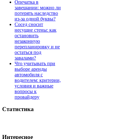
Опечатка в
завещании: можно ли
потерять наследство
из-за одной буквы?
Сосед сносит
несущие стены: как
остановить
незаконную
перепланировку и не
остаться под
завалами?
Что учитывать при
выборе аренды
автомобиля с
водителем: критерии,
условия и важные
вопросы к
провайдеру
Статистика
Интересное