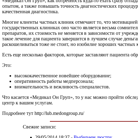
«Медикал Он Груп», как потребность куда-то ехать сразу отпа
опытом, а также повышать точность диагностических процедур.
качественная диагностика.
Многие клиенты частных клиник отмечают то, что мотивацией
государственных клиниках оно часто является весьма сомнител
препаратов, их стоимость не меняется в зависимости от учрежде
такое лечение для пациента завершится в лучшем случае деньг
раскошеливаться тоже не стоит, но изобилие хороших частных
Есть еще несколько факторов, которые заставляют пациента об
Это:
высококачественное новейшее оборудование;
оперативность работы медперсонала;
внимательность и вежливость специалистов.
Что касается «Медикал Он Груп», то у нас можно пройти обсл
центр к вашим услугам.
Подробнее тут http://lub.medongroup.ru/
Свежие записи:
29/05/2014 18:37
-
Выбираем люстру