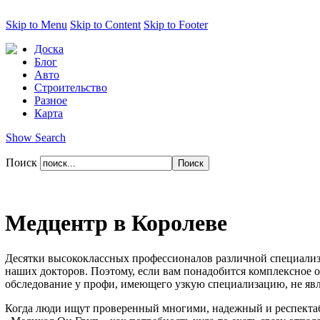
Skip to Menu
Skip to Content
Skip to Footer
Доска
Блог
Авто
Строительство
Разное
Карта
Show Search
Поиск
Медцентр в Королеве
Десятки высококлассных профессионалов различной специализаци
наших докторов. Поэтому, если вам понадобится комплексное о
обследование у профи, имеющего узкую специализацию, не явл
Когда люди ищут проверенный многими, надежный и респектаб