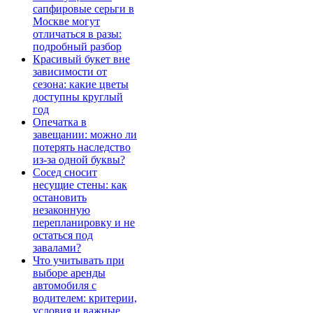
сапфировые серьги в
Москве могут
отличаться в разы:
подробный разбор
Красивый букет вне
зависимости от
сезона: какие цветы
доступны круглый
год
Опечатка в
завещании: можно ли
потерять наследство
из-за одной буквы?
Сосед сносит
несущие стены: как
остановить
незаконную
перепланировку и не
остаться под
завалами?
Что учитывать при
выборе аренды
автомобиля с
водителем: критерии,
условия и важные