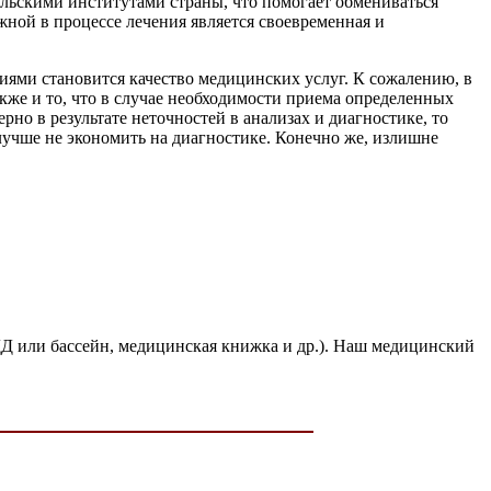
ельскими институтами страны, что помогает обмениваться
жной в процессе лечения является своевременная и
ями становится качество медицинских услуг. К сожалению, в
кже и то, что в случае необходимости приема определенных
рно в результате неточностей в анализах и диагностике, то
лучше не экономить на диагностике. Конечно же, излишне
ДД или бассейн, медицинская книжка и др.). Наш медицинский