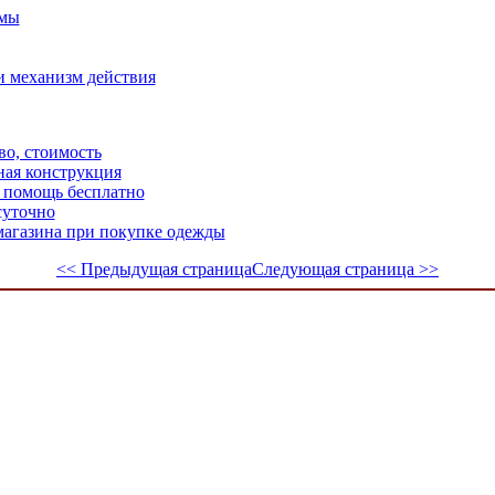
амы
и механизм действия
во, стоимость
ная конструкция
 помощь бесплатно
суточно
магазина при покупке одежды
<< Предыдущая страница
Следующая страница >>