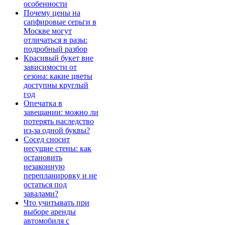
особенности
Почему цены на
сапфировые серьги в
Москве могут
отличаться в разы:
подробный разбор
Красивый букет вне
зависимости от
сезона: какие цветы
доступны круглый
год
Опечатка в
завещании: можно ли
потерять наследство
из-за одной буквы?
Сосед сносит
несущие стены: как
остановить
незаконную
перепланировку и не
остаться под
завалами?
Что учитывать при
выборе аренды
автомобиля с