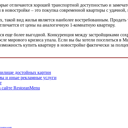
рые отличаются хорошей транспортной доступностью и замечател
я в новостройке – это покупка современной квартиры с удачной
, такой вид жилья является наиболее востребованным. Продать 
отличается от цены на аналогичную 1-комнатную квартиру.
я еще более выгодной. Конкуренция между застройщиками сохра
сле мирового кризиса упала. Если вы бы хотели поселиться в Мы
зможность купить квартиру в новостройке фактически за полцены
нилище достойных картин
ы и иные рекламные услуги
т
сайте RestoranMenu
тернет