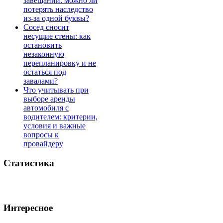
завещании: можно ли
потерять наследство
из-за одной буквы?
Сосед сносит
несущие стены: как
остановить
незаконную
перепланировку и не
остаться под
завалами?
Что учитывать при
выборе аренды
автомобиля с
водителем: критерии,
условия и важные
вопросы к
провайдеру
Статистика
Интересное