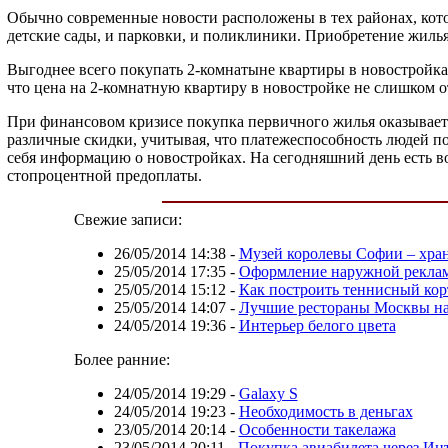
Обычно современные новости расположены в тех районах, кото
детские сады, и парковки, и поликлиники. Приобретение жиль
Выгоднее всего покупать 2-комнатыне квартиры в новостройках
что цена на 2-комнатную квартиру в новостройке не слишком 
При финансовом кризисе покупка первичного жилья оказываетс
различные скидки, учитывая, что платежеспособность людей по
себя информацию о новостройках. На сегодняшний день есть во
стопроцентной предоплаты.
Свежие записи:
26/05/2014 14:38
-
Музей королевы Cофии – хра
25/05/2014 17:35
-
Оформление наружной реклам
25/05/2014 15:12
-
Как построить теннисный кор
25/05/2014 14:07
-
Лучшие рестораны Москвы на 
24/05/2014 19:36
-
Интерьер белого цвета
Более ранние:
24/05/2014 19:29
-
Galaxy S
24/05/2014 19:23
-
Необходимость в деньгах
23/05/2014 20:14
-
Особенности такелажа
23/05/2014 20:11
-
Покупка авиабилета через Ин