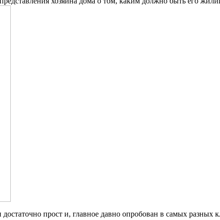
представления хозяина дома о том, каким должно быть его жили
 достаточно прост и, главное давно опробован в самых разных к