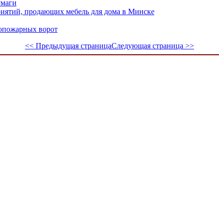
умаги
риятий, продающих мебель для дома в Минске
вопожарных ворот
<< Предыдущая страница
Следующая страница >>