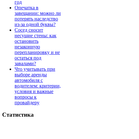
год
Опечатка в
завещании: можно ли
потерять наследство
из-за одной буквы?
Сосед сносит
несущие стены: как
остановить
незаконную
перепланировку и не
остаться под
завалами?
Что учитывать при
выборе аренды
автомобиля с
водителем: критерии,
условия и важные
вопросы к
провайдеру
Статистика