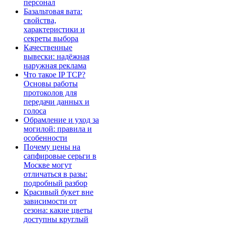
персонал
Базальтовая вата:
свойства,
характеристики и
секреты выбора
Качественные
вывески: надёжная
наружная реклама
Что такое IP TCP?
Основы работы
протоколов для
передачи данных и
голоса
Обрамление и уход за
могилой: правила и
особенности
Почему цены на
сапфировые серьги в
Москве могут
отличаться в разы:
подробный разбор
Красивый букет вне
зависимости от
сезона: какие цветы
доступны круглый