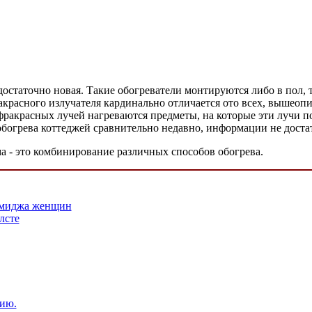
остаточно новая. Такие обогреватели монтируются либо в пол, 
красного излучателя кардинально отличается ото всех, вышеопис
акрасных лучей нагреваются предметы, на которые эти лучи попа
 обогрева коттеджей сравнительно недавно, информации не достат
 - это комбинирование различных способов обогрева.
имиджа женщин
лсте
рию.