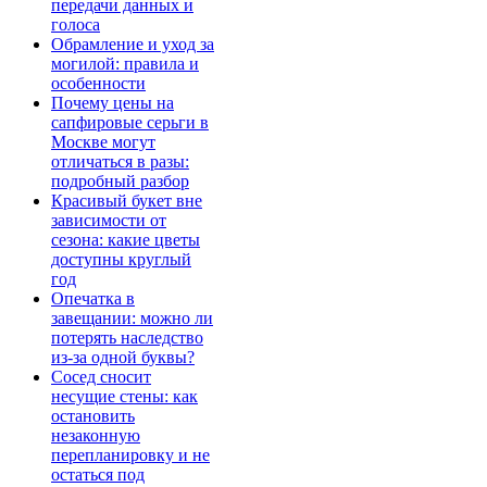
передачи данных и
голоса
Обрамление и уход за
могилой: правила и
особенности
Почему цены на
сапфировые серьги в
Москве могут
отличаться в разы:
подробный разбор
Красивый букет вне
зависимости от
сезона: какие цветы
доступны круглый
год
Опечатка в
завещании: можно ли
потерять наследство
из-за одной буквы?
Сосед сносит
несущие стены: как
остановить
незаконную
перепланировку и не
остаться под