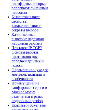
платформы, которые
вовлекают линейный
персонал
Базальтовая вата:
свойства,
характеристики и
секреты выбора
Качественные
вывески: надёжная
наружная реклама
Что такое IP TCP?
Основы работы
протоколов для
передачи данных и
голоса
Обрамление и уход за
могилой: правила и
особенности
Почему цены на
сапфировые серьги в
Москве могут
отличаться в разы:
подробный разбор
Красивый букет вне
зависимости от