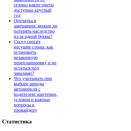
сезона: какие цветы
доступны круглый
год
Опечатка в
завещании: можно ли
потерять наследство
из-за одной буквы?
Сосед сносит
несущие стены: как
остановить
незаконную
перепланировку и не
остаться под
завалами?
Что учитывать при
выборе аренды
автомобиля с
водителем: критерии,
условия и важные
вопросы к
провайдеру
Статистика