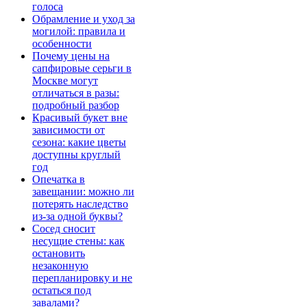
голоса
Обрамление и уход за
могилой: правила и
особенности
Почему цены на
сапфировые серьги в
Москве могут
отличаться в разы:
подробный разбор
Красивый букет вне
зависимости от
сезона: какие цветы
доступны круглый
год
Опечатка в
завещании: можно ли
потерять наследство
из-за одной буквы?
Сосед сносит
несущие стены: как
остановить
незаконную
перепланировку и не
остаться под
завалами?