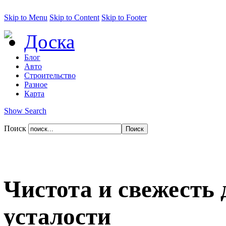
Skip to Menu
Skip to Content
Skip to Footer
Доска
Блог
Авто
Строительство
Разное
Карта
Show Search
Поиск
Чистота и свежесть 
усталости