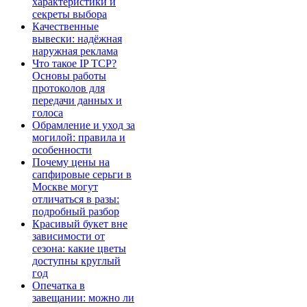
характеристики и
секреты выбора
Качественные
вывески: надёжная
наружная реклама
Что такое IP TCP?
Основы работы
протоколов для
передачи данных и
голоса
Обрамление и уход за
могилой: правила и
особенности
Почему цены на
сапфировые серьги в
Москве могут
отличаться в разы:
подробный разбор
Красивый букет вне
зависимости от
сезона: какие цветы
доступны круглый
год
Опечатка в
завещании: можно ли