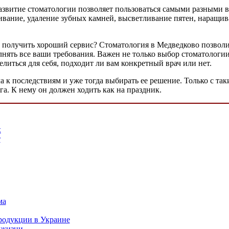
Развитие стоматологии позволяет пользоваться самыми разными в
ивание, удаление зубных камней, высветливание пятен, наращи
 получить хороший сервис? Стоматология в Медведково позволит
лнять все ваши требования. Важен не только выбор стоматологии
литься для себя, подходит ли вам конкретный врач или нет.
ла к последствиям и уже тогда выбирать ее решение. Только с 
а. К нему он должен ходить как на праздник.
х
т
ма
родукции в Украине
 жизни