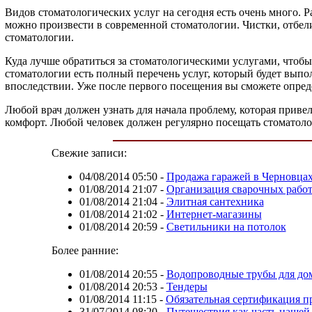
Видов стоматологических услуг на сегодня есть очень много. 
можно произвести в современной стоматологии. Чистки, отбел
стоматологии.
Куда лучше обратиться за стоматологическими услугами, чтобы
стоматологии есть полный перечень услуг, который будет выпо
впоследствии. Уже после первого посещения вы сможете опреде
Любой врач должен узнать для начала проблему, которая приве
комфорт. Любой человек должен регулярно посещать стоматолог
Свежие записи:
04/08/2014 05:50
-
Продажа гаражей в Черновца
01/08/2014 21:07
-
Организация сварочных рабо
01/08/2014 21:04
-
Элитная сантехника
01/08/2014 21:02
-
Интернет-магазины
01/08/2014 20:59
-
Светильники на потолок
Более ранние:
01/08/2014 20:55
-
Водопроводные трубы для до
01/08/2014 20:53
-
Тендеры
01/08/2014 11:15
-
Обязательная сертификация п
31/07/2014 08:20
-
Путешествия как часть нашей