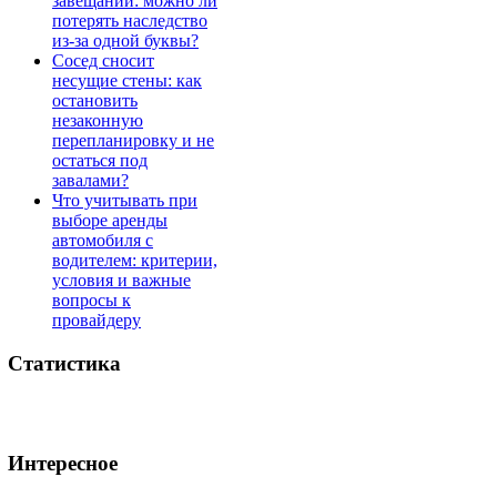
завещании: можно ли
потерять наследство
из-за одной буквы?
Сосед сносит
несущие стены: как
остановить
незаконную
перепланировку и не
остаться под
завалами?
Что учитывать при
выборе аренды
автомобиля с
водителем: критерии,
условия и важные
вопросы к
провайдеру
Статистика
Интересное