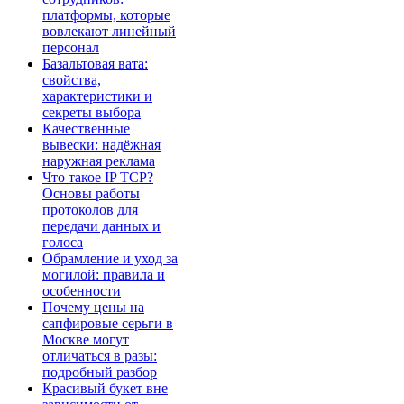
платформы, которые
вовлекают линейный
персонал
Базальтовая вата:
свойства,
характеристики и
секреты выбора
Качественные
вывески: надёжная
наружная реклама
Что такое IP TCP?
Основы работы
протоколов для
передачи данных и
голоса
Обрамление и уход за
могилой: правила и
особенности
Почему цены на
сапфировые серьги в
Москве могут
отличаться в разы:
подробный разбор
Красивый букет вне