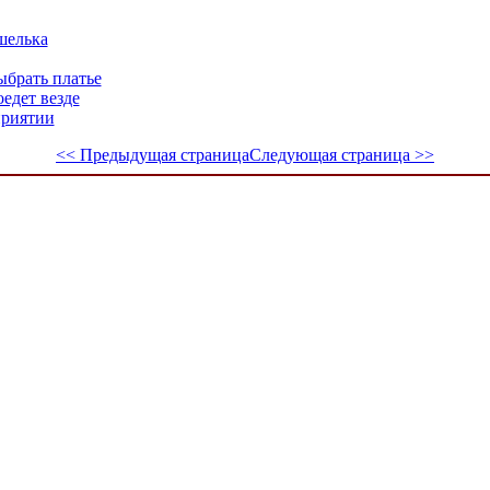
шелька
ыбрать платье
едет везде
приятии
<< Предыдущая страница
Следующая страница >>