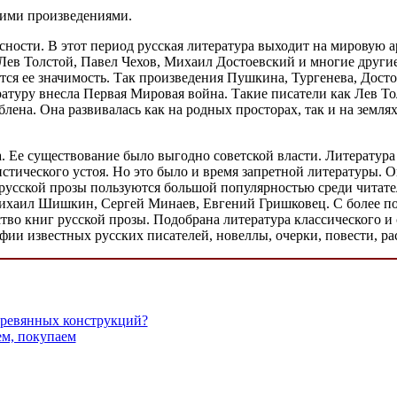
кими произведениями.
ности. В этот период русская литература выходит на мировую 
ев Толстой, Павел Чехов, Михаил Достоевский и многие другие
ается ее значимость. Так произведения Пушкина, Тургенева, До
ратуру внесла Первая Мировая война. Такие писатели как Лев 
блена. Она развивалась как на родных просторах, так и на земля
а. Ее существование было выгодно советской власти. Литература
тического устоя. Но это было и время запретной литературы. О
й русской прозы пользуются большой популярностью среди читат
Михаил Шишкин, Сергей Минаев, Евгений Гришковец. С более п
тво книг русской прозы. Подобрана литература классического и 
фии известных русских писателей, новеллы, очерки, повести, ра
еревянных конструкций?
ем, покупаем