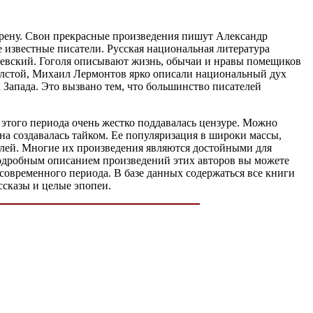
арену. Свои прекрасные произведения пишут Александр
 известные писатели. Русская национальная литература
стоевский. Гоголя описывают жизнь, обычаи и нравы помещиков
Толстой, Михаил Лермонтов ярко описали национальный дух
х Запада. Это вызвано тем, что большинство писателей
 этого периода очень жестко поддавалась цензуре. Можно
на создавалась тайком. Ее популяризация в широки массы,
елей. Многие их произведения являются достойными для
одробным описанием произведений этих авторов вы можете
современного периода. В базе данных содержаться все книги
ссказы и целые эпопеи.