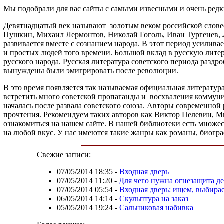
Мы подобрали для вас сайты с самыми извесными и очень ред
Девятнадцатый век называют золотым веком российской словес
Пушкин, Михаил Лермонтов, Николай Гоголь, Иван Тургенев, Л
развивается вместе с сознанием народа. В этот период усилив
и простых людей того времени. Большой вклад в русскую лите
русского народа. Русская литература советского периода раздро
вынуждены были эмигрировать после революции.
В это время появляется так называемая официальная литератур
встретить много советской пропаганды и восхваления коммунис
началась после развала советского союза. Авторы современно
прочтения. Рекомендуем таких авторов как Виктор Пелевин, 
ознакомиться на нашем сайте. В нашей библиотеки есть множес
на любой вкус. У нас имеются такие жанры как романы, биогра
Свежие записи:
07/05/2014 18:35
-
Входная дверь
07/05/2014 11:20
-
Для чего нужна огнезащита д
07/05/2014 05:54
-
Входная дверь: ищем, выбира
06/05/2014 14:14
-
Скульптура на заказ
05/05/2014 19:24
-
Сальниковая набивка