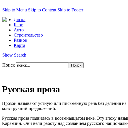
Skip to Menu
Skip to Content
Skip to Footer
Доска
Блог
Авто
Строительство
Разное
Карта
Show Search
Поиск
Русская проза
Прозой называют устную или письменную речь без деления на с
конструкций предложений.
Русская проза появилась в восемнадцатом веке. Эту эпоху на
Карамзин. Они вели работу над созданием русского национальн