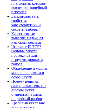
платформы, которые
вовлекают линейный
персонал
Базальтовая вата:
свойства,
характеристики и
секреты выбора
Качественные
вывески: надёжная
наружная реклама
Что такое IP TCP?
Основы работы
протоколов для
передачи данных и
голоса
Обрамление и уход за
могилой: правила и
особенности
Почему цены на
сапфировые серьги в
Москве могут
отличаться в разы:
подробный разбор
Красивый букет вне
зависимости от