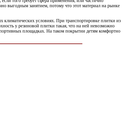
 если того требует сфера применения, или частично
но выгодным занятием, потому что этот материал на рынке
лых климатических условиях. При транспортировке плитки из
хность у резиновой плитки такая, что на ней невозможно
 спортивных площадках. На таком покрытии детям комфортно