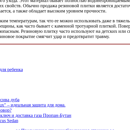
ного ухода. Этот материал бывает полностью водонепроницаемым,
 свойств. Обычно продажа резиновой плитки является достаточ
ается, а также обладает высоким уровнем прочности.
зким температурам, так что ее можно использовать даже в тяже
ещины, как часто бывает с каменной тротуарной плиткой. Повер
безопасным. Резиновую плитку часто используют на детских или
езиновое покрытие смягчит удар и предотвратит травму.
для ребенка
ссива дуба
x" – идеальная защита для дома.
говор?
ключ и доставка газа Пропан-Бутан
cus Sedan