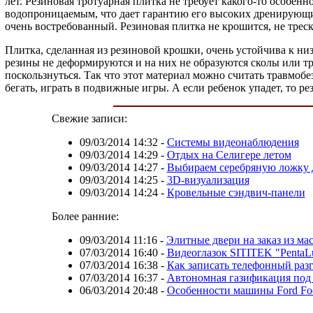
лет. Резиновая тротуарная плитка не требует какого-то особен
водопроницаемым, что дает гарантию его высоких дренирующих
очень востребованный. Резиновая плитка не крошится, не треск
Плитка, сделанная из резиновой крошки, очень устойчива к ни
резины не деформируются и на них не образуются сколы или тр
поскользнуться. Так что этот материал можно считать травмо
бегать, играть в подвижные игры. А если ребенок упадет, то р
Свежие записи:
09/03/2014 14:32
-
Системы видеонаблюдения
09/03/2014 14:29
-
Отдых на Селигере летом
09/03/2014 14:27
-
Выбираем серебряную ложку 
09/03/2014 14:25
-
3D-визуализация
09/03/2014 14:24
-
Кровельные сэндвич-панели
Более ранние:
09/03/2014 11:16
-
Элитные двери на заказ из ма
07/03/2014 16:40
-
Видеоглазок SITITEK "PentaLu
07/03/2014 16:38
-
Как записать телефонный раз
07/03/2014 16:37
-
Автономная газификация под 
06/03/2014 20:48
-
Особенности машины Ford Fo