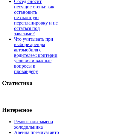
Сосед сносит
несущие стены: как
остановить
незаконную
перепланировку и не
остаться под
завалами?
Что учитывать при
выборе аренды
автомобиля с
водителем: критерии,
условия и важные
вопросы к
провайдеру
Статистика
Интересное
Ремонт или замена
холодильника
Аренда премиум авто