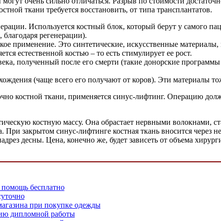
могут очень сильно отличаться. Разрыв по стоимости достаточно 
остной ткани требуется восстановить, от типа трансплантатов.
ерации. Используется костный блок, который берут у самого па
, благодаря регенерации).
ое применение. Это синтетические, искусственные материалы, 
тся естественной костью – то есть стимулирует ее рост.
ека, полученный после его смерти (такие донорские программы 
ождения (чаще всего его получают от коров). Эти материалы то
точно костной ткани, применяется синус-лифтинг. Операцию д
тетическую костную массу. Она обрастает нервными волокнами, с
. При закрытом синус-лифтинге костная ткань вносится через н
дрез десны. Цена, конечно же, будет зависеть от объема хирурги
 помощь бесплатно
суточно
магазина при покупке одежды
ию дипломной работы