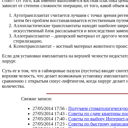
стоит? От того, как именно выполняется костная пластика цены 
зависит от степени сложности операции, от того, какой объем к
Аутотрансплантат считается лучшим с точки зрения реген
затем без проблем восстанавливается естественным путем
Аллопластические трансплантаты находят наиболее широк
искусственный блок рассасывается и впоследствии заменяе
Аллотрансплантат – донорский материал от другого челов
стерилизацию.
Ксенотрансплантат – костный материал животного происх
Если для установки имплантанта на верхней челюсти недоста
хирург.
Суть ее в том, что в гайморовые пазухи (пустоты) вводят син
верхняя челюсть, что делает возможным установку имплантанта
сравнению с открытым синус-лифтингом, когда хирург делает на
количества.
Свежие записи:
27/05/2014 17:56
-
Получаем стоматологическую
27/05/2014 17:43
-
Советы по сдаче квартиры по
27/05/2014 17:40
-
Советы по выбору Интернет-
27/05/2014 17:23
-
Советы по быстрому написан