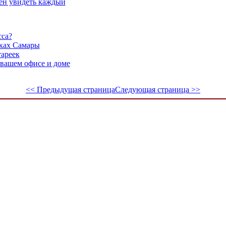
ен увидеть каждый
сса?
йках Самары
тареек
 вашем офисе и доме
<< Предыдущая страница
Следующая страница >>