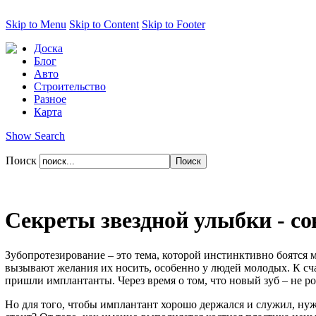
Skip to Menu
Skip to Content
Skip to Footer
Доска
Блог
Авто
Строительство
Разное
Карта
Show Search
Поиск
Секреты звездной улыбки - с
Зубопротезирование – это тема, которой инстинктивно боятся
вызывают желания их носить, особенно у людей молодых. К сча
пришли имплантанты. Через время о том, что новый зуб – не р
Но для того, чтобы имплантант хорошо держался и служил, нужн