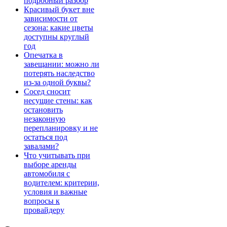
подробный разбор
Красивый букет вне
зависимости от
сезона: какие цветы
доступны круглый
год
Опечатка в
завещании: можно ли
потерять наследство
из-за одной буквы?
Сосед сносит
несущие стены: как
остановить
незаконную
перепланировку и не
остаться под
завалами?
Что учитывать при
выборе аренды
автомобиля с
водителем: критерии,
условия и важные
вопросы к
провайдеру