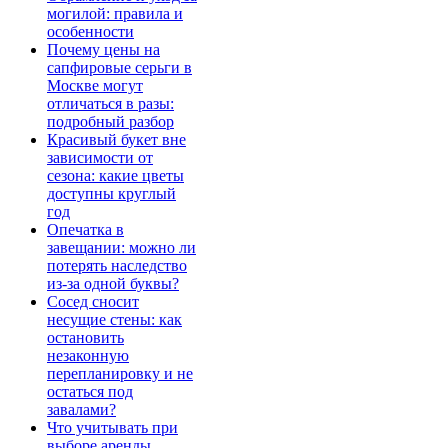
могилой: правила и
особенности
Почему цены на
сапфировые серьги в
Москве могут
отличаться в разы:
подробный разбор
Красивый букет вне
зависимости от
сезона: какие цветы
доступны круглый
год
Опечатка в
завещании: можно ли
потерять наследство
из-за одной буквы?
Сосед сносит
несущие стены: как
остановить
незаконную
перепланировку и не
остаться под
завалами?
Что учитывать при
выборе аренды