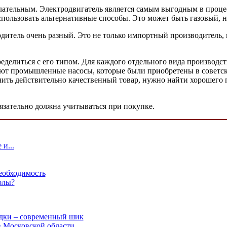
лательным. Электродвигатель является самым выгодным в проце
спользовать альтернативные способы. Это может быть газовый, 
итель очень разный. Это не только импортный производитель, 
делиться с его типом. Для каждого отдельного вида производст
т промышленные насосы, которые были приобретены в советско
учить действительно качественный товар, нужно найти хорошег
язательно должна учитываться при покупке.
и...
еобходимость
олы?
одки – современный шик
 Московской области