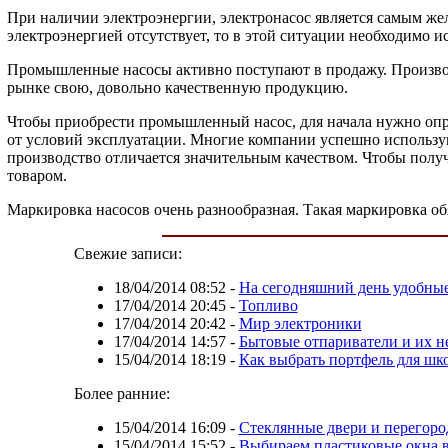
При наличии электроэнергии, электронасос является самым же
электроэнергией отсутствует, то в этой ситуации необходимо и
Промышленные насосы активно поступают в продажу. Производ
рынке свою, довольно качественную продукцию.
Чтобы приобрести промышленный насос, для начала нужно опре
от условий эксплуатации. Многие компании успешно использую
производство отличается значительным качеством. Чтобы пол
товаром.
Маркировка насосов очень разнообразная. Такая маркировка об
Свежие записи:
18/04/2014 08:52
-
На сегодняшний день удобные 
17/04/2014 20:45
-
Топливо
17/04/2014 20:42
-
Мир электроники
17/04/2014 14:57
-
Бытовые отпариватели и их н
15/04/2014 18:19
-
Как выбрать портфель для шк
Более ранние:
15/04/2014 16:09
-
Стеклянные двери и перегор
15/04/2014 15:52
-
Выбираем пластиковые окна в