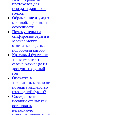
протоколов для
передачи данных и
голоса
Обрамление и уход за
могилой: правила и
особенности
Почему цены на
сапфировые серьги в
Москве могут
отличаться в разы:
подробный разбор
Красивый букет вне
зависимости от
сезона: какие цветы
доступны круглый
год
Опечатка в
завещании: можно ли
потерять наследство
из-за одной буквы?
Сосед сносит
несущие стены: как
остановить
незаконную
перепланировку и не