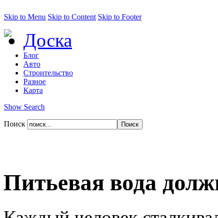
Skip to Menu
Skip to Content
Skip to Footer
Доска
Блог
Авто
Строительство
Разное
Карта
Show Search
Поиск
Питьевая вода долж
Каждый человек сталкивал