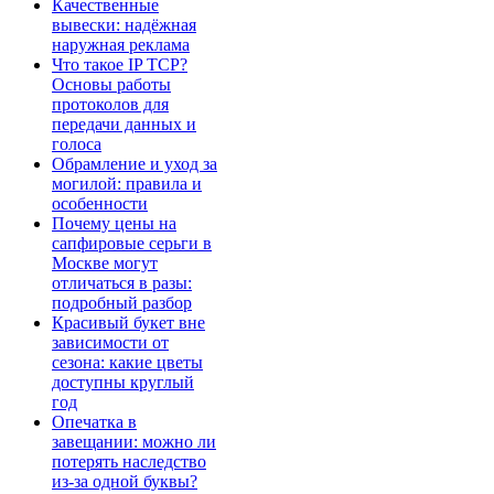
Качественные
вывески: надёжная
наружная реклама
Что такое IP TCP?
Основы работы
протоколов для
передачи данных и
голоса
Обрамление и уход за
могилой: правила и
особенности
Почему цены на
сапфировые серьги в
Москве могут
отличаться в разы:
подробный разбор
Красивый букет вне
зависимости от
сезона: какие цветы
доступны круглый
год
Опечатка в
завещании: можно ли
потерять наследство
из-за одной буквы?