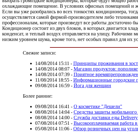
выбрать громоздкие кондиционеры, которые будут мощно работ
охлаждающие помещение. В условиях офисных помещений и жи
Если вы уже разобрались во всех тонкостях кондиционера, тог
осуществляется самой фирмой-производителем либо техниками 
профессионалам, которые произведут все работы достаточно быс
Кондиционер состоит из двух блоков, в которых двигается хлад
конденсат, и теплый воздух отправляется на улицу. Рабочими 
низким уровнем шума, кроме того, нет особых правил для их у
Свежие записи:
14/08/2014 15:11
-
Принципы проживания в хост
14/08/2014 08:07
-
Магазин продуктов: пополняе
14/08/2014 07:39
-
Приятное времяпрепровождени
11/08/2014 18:55
-
Информационные городские 
09/08/2014 16:59
-
Йога для женщин
Более ранние:
09/08/2014 16:41
-
О косметике "Дешели"
08/08/2014 14:04
-
Средства защиты мобильного
08/08/2014 14:00
-
Служба доставки еды Delivery
07/08/2014 07:51
-
Высокооплачиваемая работа 
05/08/2014 11:06
-
Обзор розничных цен на угол