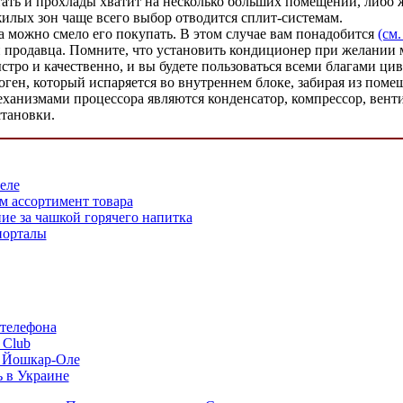
ать и прохлады хватит на несколько больших помещений, либо ж
лых зон чаще всего выбор отводится сплит-системам.
да можно смело его покупать. В этом случае вам понадобится
(см.
продавца. Помните, что установить кондиционер при желании м
тро и качественно, и вы будете пользоваться всеми благами цив
оген, который испаряется во внутреннем блоке, забирая из пом
механизмами процессора являются конденсатор, компрессор, вен
становки.
еле
м ассортимент товара
е за чашкой горячего напитка
порталы
 телефона
 Club
в Йошкар-Оле
ь в Украине