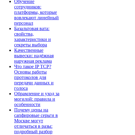
Обучение
сотрудников:
платформы, которые
вовлекают линейный
персонал
Базальтовая вата:
свойства,
характеристики и
секреты выбора
Качественные
вывески: надёжная
наружная реклама
Что такое IP TCP?
Основы работы
протоколов для
передачи данных и
голоса
Обрамление и уход за
могилой: правила и
особенности
Почему цены на
сапфировые серьги в
Москве могут
отличаться в разы:
подробный разбор