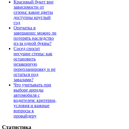
Красивый букет вне
зависимости от
сезона: какие цветы
доступны круглый
год
Опечатка в
завещании: можно ли
потерять наследство
из-за одной буквы?
Сосед сносит
несущие стены: как
остановить
незаконную
перепланировку и не
остаться под
завалами?
Что учитывать при
выборе аренды
автомобиля с
водителем: критерии,
условия и важные
вопросы к
провайдеру
Статистика