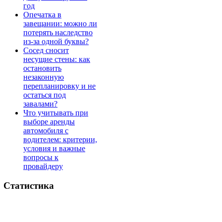
год
Опечатка в
завещании: можно ли
потерять наследство
из-за одной буквы?
Сосед сносит
несущие стены: как
остановить
незаконную
перепланировку и не
остаться под
завалами?
Что учитывать при
выборе аренды
автомобиля с
водителем: критерии,
условия и важные
вопросы к
провайдеру
Статистика