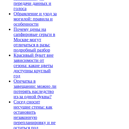
передачи данных и
голоса
Обрамление и уход за
могилой: правила и
особенности
Почему цены на
сапфировые серьги в
Москве могут
отличаться в разы:
подробный разбор
Красивый букет вне
зависимости от
сезона: какие цветы
доступны круглый
год
Опечатка в
завещании: можно ли
потерять наследство
из-за одной буквы?
Сосед сносит
несущие стены: как
остановить
незаконную
перепланировку и не
остаться под