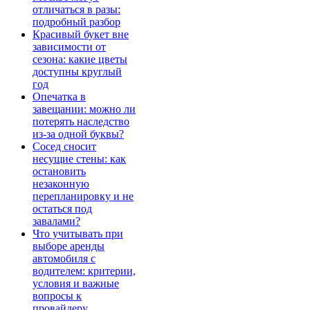
отличаться в разы:
подробный разбор
Красивый букет вне
зависимости от
сезона: какие цветы
доступны круглый
год
Опечатка в
завещании: можно ли
потерять наследство
из-за одной буквы?
Сосед сносит
несущие стены: как
остановить
незаконную
перепланировку и не
остаться под
завалами?
Что учитывать при
выборе аренды
автомобиля с
водителем: критерии,
условия и важные
вопросы к
провайдеру