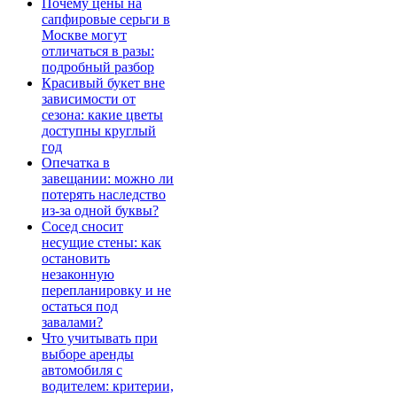
Почему цены на
сапфировые серьги в
Москве могут
отличаться в разы:
подробный разбор
Красивый букет вне
зависимости от
сезона: какие цветы
доступны круглый
год
Опечатка в
завещании: можно ли
потерять наследство
из-за одной буквы?
Сосед сносит
несущие стены: как
остановить
незаконную
перепланировку и не
остаться под
завалами?
Что учитывать при
выборе аренды
автомобиля с
водителем: критерии,