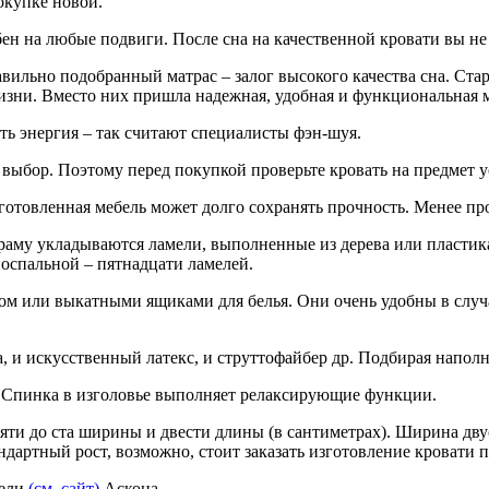
покупке новой.
н на любые подвиги. После сна на качественной кровати вы не б
авильно подобранный матрас – залог высокого качества сна. С
изни. Вместо них пришла надежная, удобная и функциональная 
ь энергия – так считают специалисты фэн-шуя.
выбор. Поэтому перед покупкой проверьте кровать на предмет 
зготовленная мебель может долго сохранять прочность. Менее п
раму укладываются ламели, выполненные из дерева или пластика.
носпальной – пятнадцати ламелей.
 или выкатными ящиками для белья. Они очень удобны в случае,
, и искусственный латекс, и струттофайбер др. Подбирая наполн
о. Спинка в изголовье выполняет релаксирующие функции.
яти до ста ширины и двести длины (в сантиметрах). Ширина дву
тандартный рост, возможно, стоит заказать изготовление кровати
бели
(см. сайт)
Аскона.