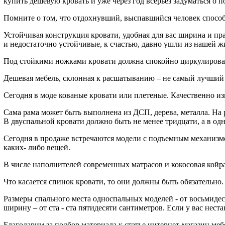
купить дешевую кровать и уже через год всерьез задуматься о 
Помните о том, что отдохнувший, выспавшийся человек способе
Устойчивая конструкция кровати, удобная для вас ширина и пр
и недостаточно устойчивые, к счастью, давно ушли из нашей ж
Под стойкими ножками кровати должна спокойно циркулироват
Дешевая мебель, склонная к расшатыванию – не самый лучший 
Сегодня в моде кованые кровати или плетеные. Качественно и
Сама рама может быть выполнена из ДСП, дерева, металла. На 
В двуспальной кровати должно быть не менее тридцати, а в од
Сегодня в продаже встречаются модели с подъемным механизмом
каких- либо вещей.
В числе наполнителей современных матрасов и кокосовая койра
Что касается спинок кровати, то они должны быть обязательн
Размеры спального места односпальных моделей - от восьмидес
ширину – от ста - ста пятидесяти сантиметров. Если у вас нес
Благодарим за подбор материала к статье интернет-магазин ме