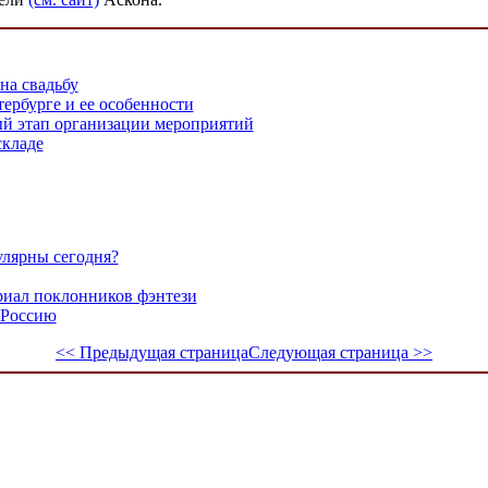
на свадьбу
рбурге и ее особенности
й этап организации мероприятий
складе
улярны сегодня?
риал поклонников фэнтези
 Россию
<< Предыдущая страница
Следующая страница >>