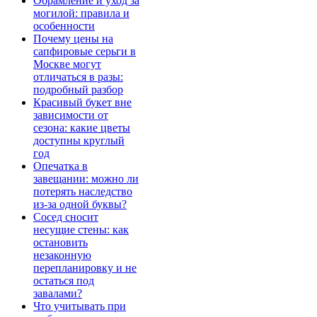
Обрамление и уход за
могилой: правила и
особенности
Почему цены на
сапфировые серьги в
Москве могут
отличаться в разы:
подробный разбор
Красивый букет вне
зависимости от
сезона: какие цветы
доступны круглый
год
Опечатка в
завещании: можно ли
потерять наследство
из-за одной буквы?
Сосед сносит
несущие стены: как
остановить
незаконную
перепланировку и не
остаться под
завалами?
Что учитывать при