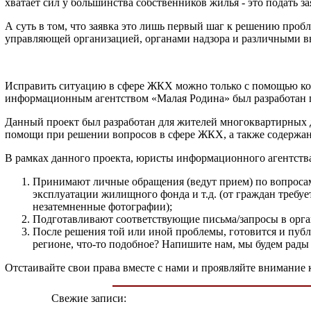
хватает сил у большинства собственников жилья - это подать за
А суть в том, что заявка это лишь первый шаг к решению проб
управляющей организацией, органами надзора и различными в
Исправить ситуацию в сфере ЖКХ можно только с помощью конт
информационным агентством «Малая Родина» был разработан п
Данный проект был разработан для жителей многоквартирных до
помощи при решении вопросов в сфере ЖКХ, а также содержан
В рамках данного проекта, юристы информационного агентств
Принимают личные обращения (ведут прием) по вопроса
эксплуатации жилищного фонда и т.д. (от граждан требуе
незатемненные фотографии);
Подготавливают соответствующие письма/запросы в орга
После решения той или иной проблемы, готовится и пуб
регионе, что-то подобное? Напишите нам, мы будем рады
Отстаивайте свои права вместе с нами и проявляйте внимание 
Свежие записи: