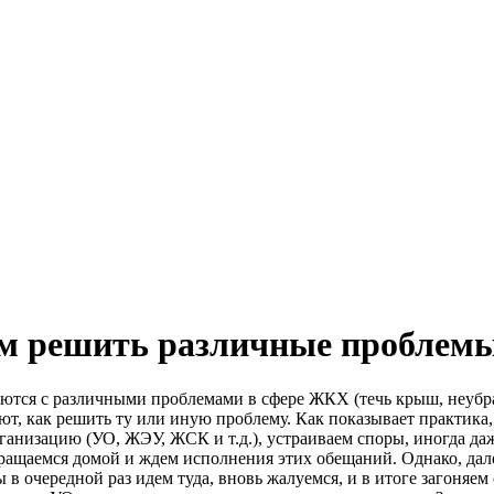
ам решить различные проблем
ются с различными проблемами в сфере ЖКХ (течь крыш, неубра
нают, как решить ту или иную проблему. Как показывает практи
анизацию (УО, ЖЭУ, ЖСК и т.д.), устраиваем споры, иногда да
ращаемся домой и ждем исполнения этих обещаний. Однако, дале
в очередной раз идем туда, вновь жалуемся, и в итоге загоняем