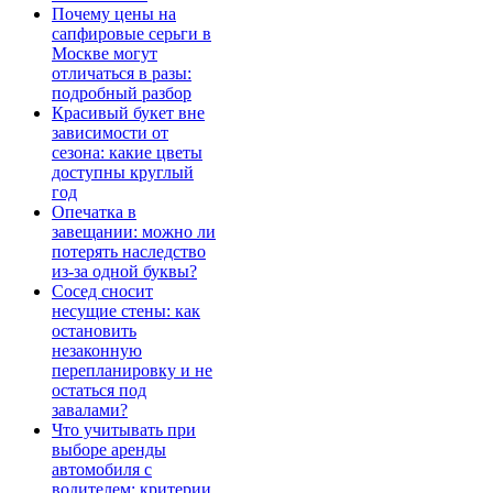
Почему цены на
сапфировые серьги в
Москве могут
отличаться в разы:
подробный разбор
Красивый букет вне
зависимости от
сезона: какие цветы
доступны круглый
год
Опечатка в
завещании: можно ли
потерять наследство
из-за одной буквы?
Сосед сносит
несущие стены: как
остановить
незаконную
перепланировку и не
остаться под
завалами?
Что учитывать при
выборе аренды
автомобиля с
водителем: критерии,