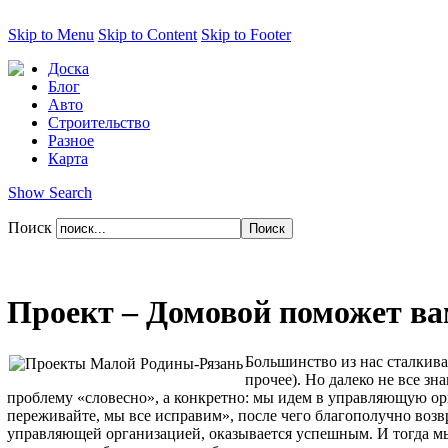
Skip to Menu
Skip to Content
Skip to Footer
Доска
Блог
Авто
Строительство
Разное
Карта
Show Search
Поиск
Проект – Домовой поможет в
Большинство из нас сталкива
прочее). Но далеко не все з
проблему «словесно», а конкретно: мы идем в управляющую орг
переживайте, мы все исправим», после чего благополучно возв
управляющей организацией, оказывается успешным. И тогда мы 