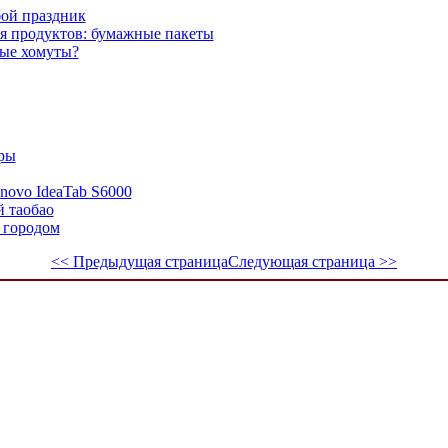
ой праздник
ля продуктов: бумажные пакеты
ые хомуты?
ры
novo IdeaTab S6000
й таобао
 городом
<< Предыдущая страница
Следующая страница >>