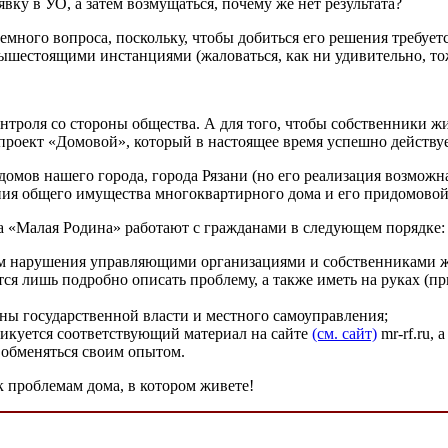
явку в УО, а затем возмущаться, почему же нет результата?
лемного вопроса, поскольку, чтобы добиться его решения требуе
ышестоящими инстанциями (жаловаться, как ни удивительно, то
роля со стороны общества. А для того, чтобы собственники жи
роект «Домовой», который в настоящее время успешно действуе
мов нашего города, города Рязани (но его реализация возможна 
ия общего имущества многоквартирного дома и его придомовой
а «Малая Родина» работают с гражданами в следующем порядке:
м нарушения управляющими организациями и собственниками ж
тся лишь подробно описать проблему, а также иметь на руках (п
ны государственной власти и местного самоуправления;
ликуется соответствующий материал на сайте
(см. сайт)
mr-rf.ru, 
 обменяться своим опытом.
к проблемам дома, в котором живете!