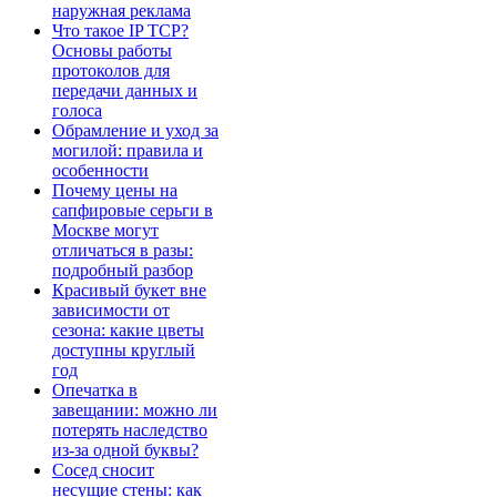
наружная реклама
Что такое IP TCP?
Основы работы
протоколов для
передачи данных и
голоса
Обрамление и уход за
могилой: правила и
особенности
Почему цены на
сапфировые серьги в
Москве могут
отличаться в разы:
подробный разбор
Красивый букет вне
зависимости от
сезона: какие цветы
доступны круглый
год
Опечатка в
завещании: можно ли
потерять наследство
из-за одной буквы?
Сосед сносит
несущие стены: как