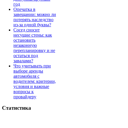
год
Опечатка в
завещании: можно ли
потерять наследство
из-за одной буквы?
Сосед сносит
несущие стены: как
остановить
незаконную
перепланировку и не
остаться под
завалами?
Что учитывать при
выборе аренды
автомобиля с
водителем: критерии,
условия и важные
вопросы к
провайдеру
Статистика