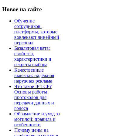
Новое
на сайте
Обучение
сотрудников:
платформы, которые
вовлекают линейный
персонал
Базальтовая вата:
свойства,
характеристики и
секреты выбора
Качественные
вывески: надёжная
наружная реклама
Что такое IP TCP?
Основы работы
протоколов для
передачи данных и
голоса
Обрамление и уход за
могилой: правила и
особенности
Почему цены на
сапфировые серьги в