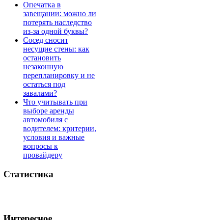
Опечатка в
завещании: можно ли
потерять наследство
из-за одной буквы?
Сосед сносит
несущие стены: как
остановить
незаконную
перепланировку и не
остаться под
завалами?
Что учитывать при
выборе аренды
автомобиля с
водителем: критерии,
условия и важные
вопросы к
провайдеру
Статистика
Интересное