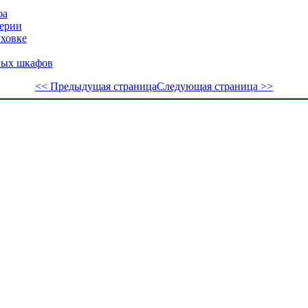
оа
ерии
уховке
ных шкафов
<< Предыдущая страница
Следующая страница >>