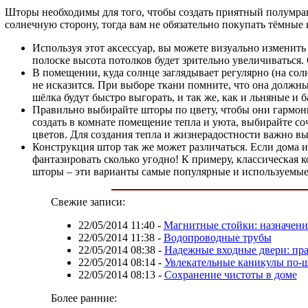
Шторы необходимы для того, чтобы создать приятный полумрак 
солнечную сторону, тогда вам не обязательно покупать тёмные
Используя этот аксессуар, вы можете визуально изменить
полоске высота потолков будет зрительно увеличиваться.
В помещении, куда солнце заглядывает регулярно (на сол
не исказится. При выборе ткани помните, что она должны
шёлка будут быстро выгорать, и так же, как и льняные и
Правильно выбирайте шторы по цвету, чтобы они гармонир
создать в комнате помещение тепла и уюта, выбирайте со
цветов. Для создания тепла и жизнерадостности важно вы
Конструкция штор так же может различаться. Если дома и
фантазировать сколько угодно! К примеру, классическая 
шторы – эти варианты самые популярные и используемые
Свежие записи:
22/05/2014 11:40
-
Магнитные стойки: назначени
22/05/2014 11:38
-
Водопроводные трубы
22/05/2014 08:38
-
Надежные входные двери: пр
22/05/2014 08:14
-
Увлекательные каникулы по-
22/05/2014 08:13
-
Сохранение чистоты в доме
Более ранние: