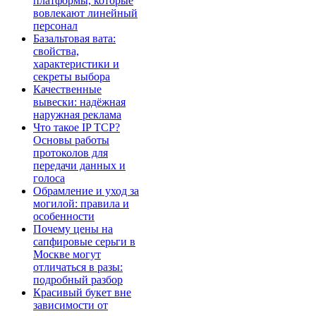
платформы, которые
вовлекают линейный
персонал
Базальтовая вата:
свойства,
характеристики и
секреты выбора
Качественные
вывески: надёжная
наружная реклама
Что такое IP TCP?
Основы работы
протоколов для
передачи данных и
голоса
Обрамление и уход за
могилой: правила и
особенности
Почему цены на
сапфировые серьги в
Москве могут
отличаться в разы:
подробный разбор
Красивый букет вне
зависимости от