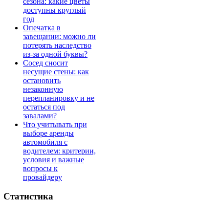
сезона: какие цветы
доступны круглый
год
Опечатка в
завещании: можно ли
потерять наследство
из-за одной буквы?
Сосед сносит
несущие стены: как
остановить
незаконную
перепланировку и не
остаться под
завалами?
Что учитывать при
выборе аренды
автомобиля с
водителем: критерии,
условия и важные
вопросы к
провайдеру
Статистика