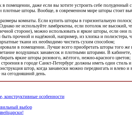
в помещении, даже если вы хотите устроить себе полуденный со
 и плотные шторы. Вообще, в современном мире шторы стоит выб
 размеры комнаты. Если купить шторы в горизонтальную полоску
 Однако не используйте ламбрекены, если потолок не высокий, чт
нечной стороне), можно использовать и яркие шторы, если они п
 быть прочной и надёжной, например, из хлопка и полиэстера, ч
 бархатные ткани их необходимо чистить сухим способом;
овали в помещении. Лучше всего приобретать шторы того же цве
четание воздушных занавесок и плотными шторами. В кабинете, 
бирать яркие шторы розового, жёлтого, нежно-красного цветов;
 строения в городе Санкт-Петербург должны иметь один стиль и 
конструкция штор, когда занавески можно передвигать и влево и
 на сегодняшний день.
е, конструктивные особенности
авильный выбор
швейцарски!