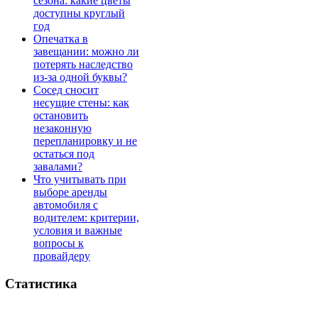
сезона: какие цветы
доступны круглый
год
Опечатка в
завещании: можно ли
потерять наследство
из-за одной буквы?
Сосед сносит
несущие стены: как
остановить
незаконную
перепланировку и не
остаться под
завалами?
Что учитывать при
выборе аренды
автомобиля с
водителем: критерии,
условия и важные
вопросы к
провайдеру
Статистика