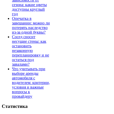
зависимости от
сезона: какие цветы
доступны круглый
год
Опечатка в
завещании: можно ли
потерять наследство
из-за одной буквы?
Сосед сносит
несущие стены: как
остановить
незаконную
перепланировку и не
остаться под
завалами?
Что учитывать при
выборе аренды
автомобиля с
водителем: критерии,
условия и важные
вопросы к
провайдеру
Статистика