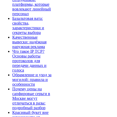
платформы, которые
вовлекают линейный
персонал
Базальтовая вата:
свойства,
характеристики и
секреты выбора
Качественные
вывески: надёжная
наружная реклама
Что такое IP TCP?
Основы работы
протоколов для
передачи данных и
голоса
Обрамление и уход за
могилой: правила и
особенности
Почему цены на
сапфировые серьги в
Москве могут
отличаться в разы:
подробный разбор
Красивый букет вне