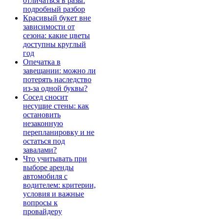
отличаться в разы:
подробный разбор
Красивый букет вне
зависимости от
сезона: какие цветы
доступны круглый
год
Опечатка в
завещании: можно ли
потерять наследство
из-за одной буквы?
Сосед сносит
несущие стены: как
остановить
незаконную
перепланировку и не
остаться под
завалами?
Что учитывать при
выборе аренды
автомобиля с
водителем: критерии,
условия и важные
вопросы к
провайдеру